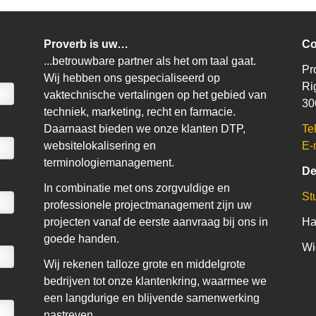
Proverb is uw…
Co
...betrouwbare partner als het om taal gaat.
Pr
Wij hebben ons gespecialiseerd op
Ri
vaktechnische vertalingen op het gebied van
30
techniek, marketing, recht en farmacie.
Daarnaast bieden we onze klanten DTP,
Te
websitelokalisering en
E-
terminologiemanagement.
De
In combinatie met ons zorgvuldige en
Stu
professionele projectmanagement zijn uw
projecten vanaf de eerste aanvraag bij ons in
Ha
goede handen.
Wi
Wij rekenen talloze grote en middelgrote
bedrijven tot onze klantenkring, waarmee we
een langdurige en blijvende samenwerking
nastreven.