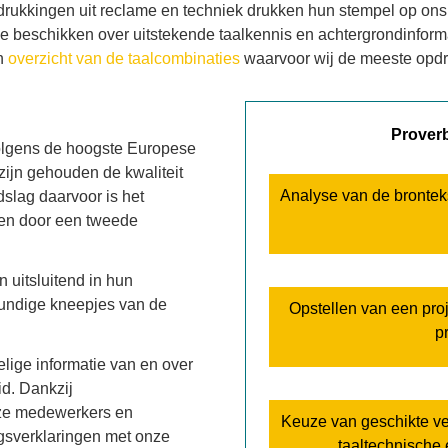
drukkingen uit reclame en techniek drukken hun stempel op ons 
ie beschikken over uitstekende taalkennis en achtergrondinforma
en
overzicht van de taalcombinaties
waarvoor wij de meeste opd
Prover
lgens de hoogste Europese
zijn gehouden de kwaliteit
Analyse van de brontek
slag daarvoor is het
den door een tweede
 uitsluitend in hun
kundige kneepjes van de
Opstellen van een pro
p
ige informatie van en over
id. Dankzij
nze medewerkers en
Keuze van geschikte ve
gsverklaringen met onze
taaltechnische 