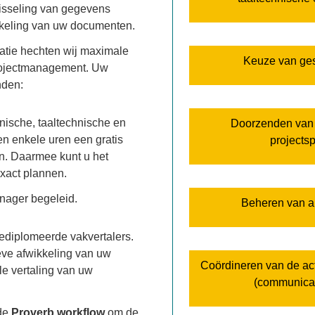
wisseling van gegevens
kkeling van uw documenten.
atie hechten wij maximale
Keuze van ges
projectmanagement. Uw
nden:
nische, taaltechnische en
Doorzenden van k
en enkele uren een gratis
projectsp
nen. Daarmee kunt u het
exact plannen.
anager begeleid.
Beheren van al
gediplomeerde vakvertalers.
eve afwikkeling van uw
Coördineren van de act
le vertaling van uw
(communicati
lde
Proverb workflow
om de