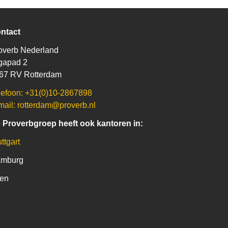
ntact
overb Nederland
gapad 2
67 RV Rotterdam
lefoon: +31(0)10-2867898
mail: rotterdam@proverb.nl
 Proverbgroep heeft ook kantoren in:
ttgart
mburg
en