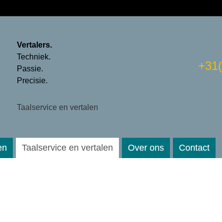
Vertalers.
Techniek.
+31
Passie.
Precisie.
Taalservice en vertalen
en
Taalservice en vertalen
Over ons
Contact